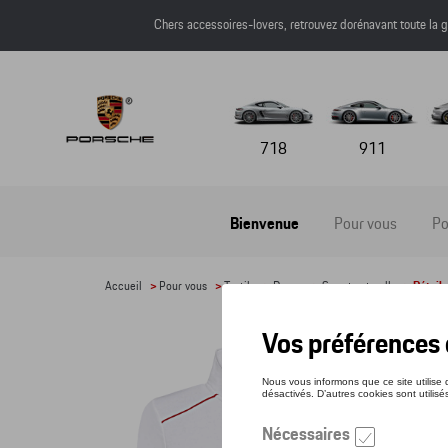
Chers accessoires-lovers, retrouvez dorénavant toute l
718
911
Bienvenue
Pour vous
Po
Accueil
>
Pour vous
>
Textile
>
Dames
>
Sweats et pulls
> Détail
VEST
Référe
151,