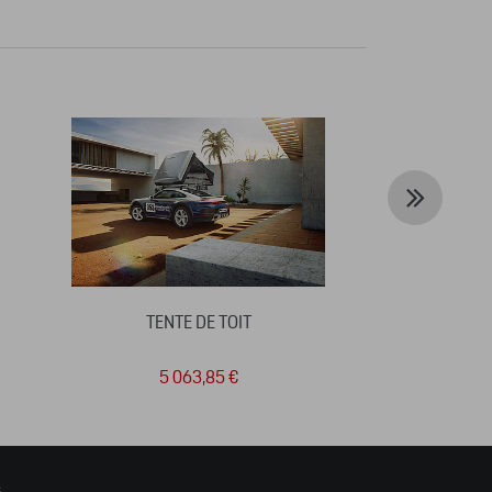
TENTE DE TOIT
SWEAT 
TRAN
5 063,85 €
18
s