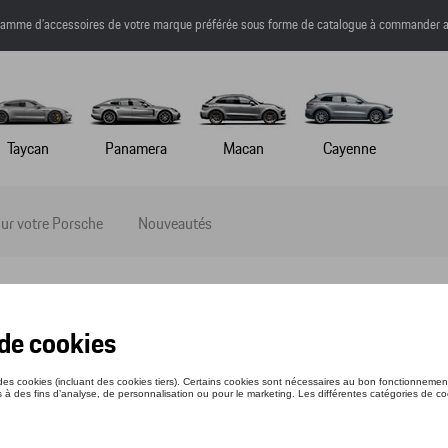
a gamme d’accessoires de votre marque préférée sous forme de catalogue à commander a
Taycan
Panamera
Macan
Cayenne
ur votre Porsche
Nouveautés
E SWEAT - RS 2.7 - M
nce: WAP95400M0NRS2
50 €