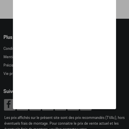
Plus d'informations
Conditions de vente
Mentions légales
Précision des tailles
Vie privée
Suivez nous
Les prix affichés sur le présent site sont des prix recommandés (TVAc), hors
éventuels frais de montage. Pour connaitre le prix de vente actuel et les