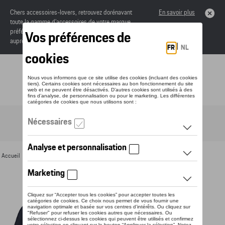
Chers accessoires-lovers, retrouvez dorénavant
En savoir plus
toute la gamme d’accessoires de votre marque
préférée sous forme de catalogue à commander
auprès de votre concessionaire.
Toggle navigation
FR
Accueil
>
Pour vous
>
Textile
>
Hommes
>
T-shirts et polos
> Détail