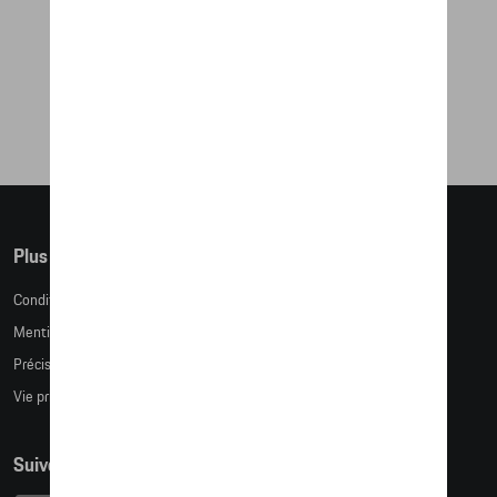
SAC À DOS
49,83 €
Plus d'informations
Conditions de vente
Mentions légales
Précision des tailles
Vie privée
Suivez nous