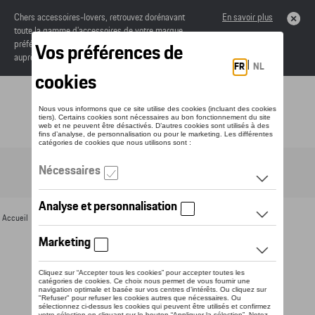
Chers accessoires-lovers, retrouvez dorénavant
En savoir plus
toute la gamme d’accessoires de votre marque
préférée sous forme de catalogue à commander
auprès de votre concessionaire.
Toggle navigation
FR
Accueil
>
Pour vous
>
Textile
>
Hommes
>
T-shirts et polos
> Détail