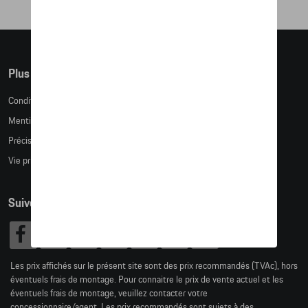
Plus d'informations
Conditions de vente
Mentions légales
Précision des tailles
Vie privée
Suivez nous
Les prix affichés sur le présent site sont des prix recommandés (TVAc), hors
éventuels frais de montage. Pour connaitre le prix de vente actuel et les
éventuels frais de montage, veuillez contacter votre
concessionnaire/agent. Les prix recommandés sont sujets à des