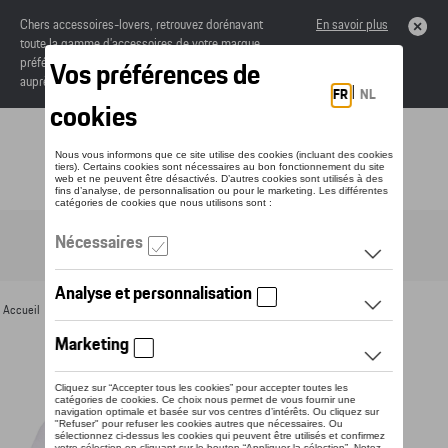
Chers accessoires-lovers, retrouvez dorénavant
En savoir plus
toute la gamme d’accessoires de votre marque
préférée sous forme de catalogue à commander
auprès de votre concessionaire.
Toggle navigation
FR
Accueil
>
Pour vous
>
Textile
>
Hommes
>
T-shirts et polos
> Détail