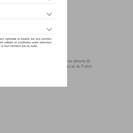
u Crest Porsche sur la poitrine. L'empreinte silicone de
des accents subtils. Les ourlets des manches et du T-shirt