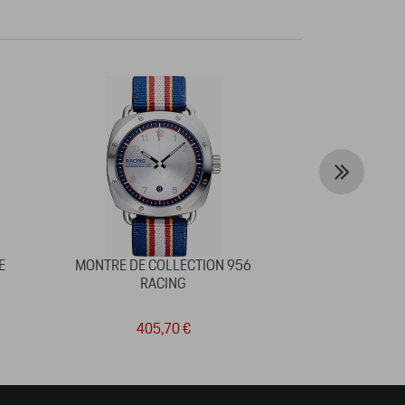
E
MONTRE DE COLLECTION 956
LUNETTES DE 
RACING
917 
405,70 €
30