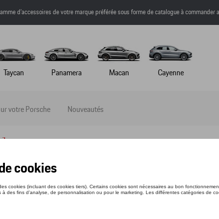
a gamme d’accessoires de votre marque préférée sous forme de catalogue à commander a
Taycan
Panamera
Macan
Cayenne
ur votre Porsche
Nouveautés
ail
IRT CREST - ESSENTIAL - 3XL
nce: WAP6713XL0PESS
1 €