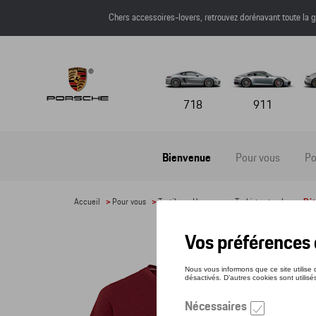
Chers accessoires-lovers, retrouvez dorénavant toute l
718
911
Bienvenue
Pour vous
Po
Accueil
>
Pour vous
>
Textile
>
Hommes
>
T-shirts et polos
> Dét
T-SH
Référe
61,0