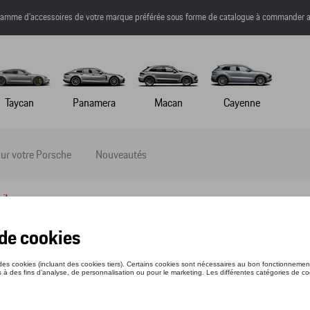
a gamme d’accessoires de votre marque préférée sous forme de catalogue à commander a
Taycan
Panamera
Macan
Cayenne
ur votre Porsche
Nouveautés
ail
O-SHIRT - MARTINI RACING
nce: WAP550XXX0P0MR
1 €