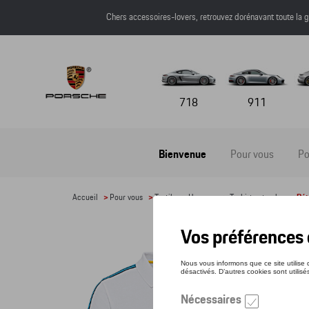
Chers accessoires-lovers, retrouvez dorénavant toute l
718
911
Bienvenue
Pour vous
Po
Accueil
>
Pour vous
>
Textile
>
Hommes
>
T-shirts et polos
> Dét
POL
Référe
91,5