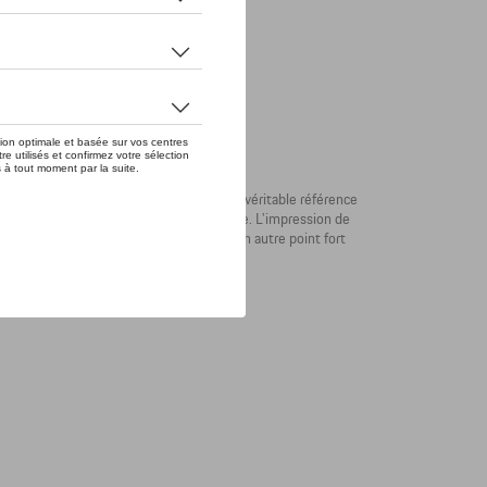
tion MARTINI RACING® bien-aimée est une véritable référence
ent le look MARTINI RACING® emblématique. L'impression de
TINI RACING® sur la poitrine constitue un autre point fort