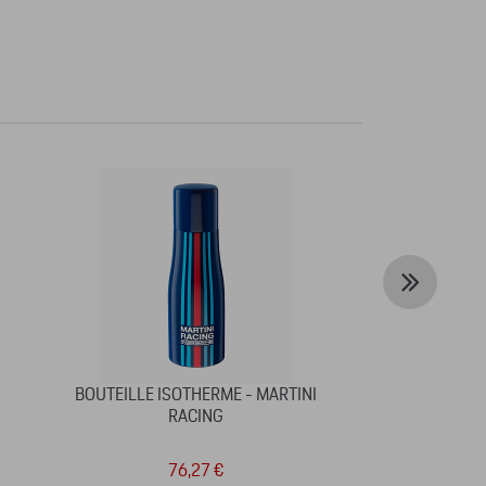
BOUTEILLE ISOTHERME - MARTINI
PORTE-CLÉS 
RACING
76,27 €
3