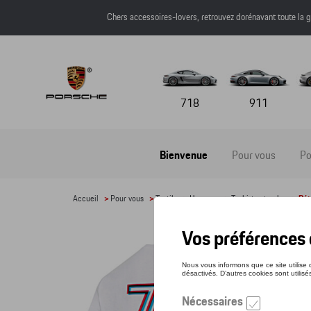
Chers accessoires-lovers, retrouvez dorénavant toute l
718
911
Bienvenue
Pour vous
Po
Accueil
>
Pour vous
>
Textile
>
Hommes
>
T-shirts et polos
> Dét
T-S
Référe
50,8