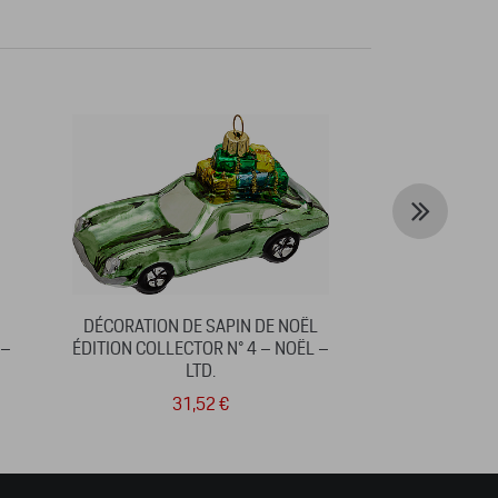
DÉCORATION DE SAPIN DE NOËL
BOUTEILLE IS
 –
ÉDITION COLLECTOR N° 4 – NOËL –
MARTI
LTD.
31,52 €
8