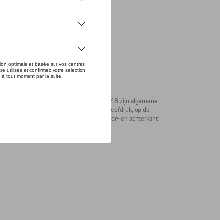
 eerste Porsche-sportwagen op 8 juni 1948 zijn algemene
 zacht katoen, op de voorkant als kleine zeefdruk, op de
CHE' verschijnt onder het nummer op de voor- en achterkant.
rp af.