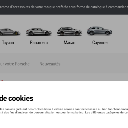
a gamme d’accessoires de votre marque préférée sous forme de catalogue à commander a
Taycan
Panamera
Macan
Cayenne
ur votre Porsche
Nouveautés
ail
HIRT - 75 Y PORSCHE SPORTS CAR - M
nce: WAP13000M0P75Y
4 €