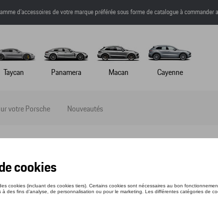
a gamme d’accessoires de votre marque préférée sous forme de catalogue à commander a
Taycan
Panamera
Macan
Cayenne
ur votre Porsche
Nouveautés
-SHIRT - MARTINI RACING - XL
nce: WAP5510XL0P0MR
1 €