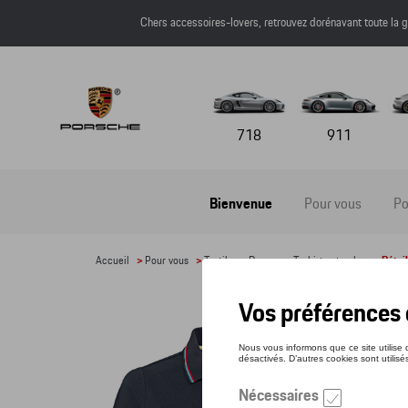
Chers accessoires-lovers, retrouvez dorénavant toute l
718
911
Bienvenue
Pour vous
Po
Accueil
>
Pour vous
>
Textile
>
Dames
>
T-shirts et polos
> Détail
POLO
Référe
91,5