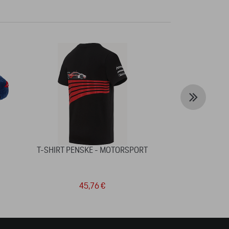
T-SHIRT PENSKE - MOTORSPORT
911 SPEAKE
LIMIT
45,76 €
50