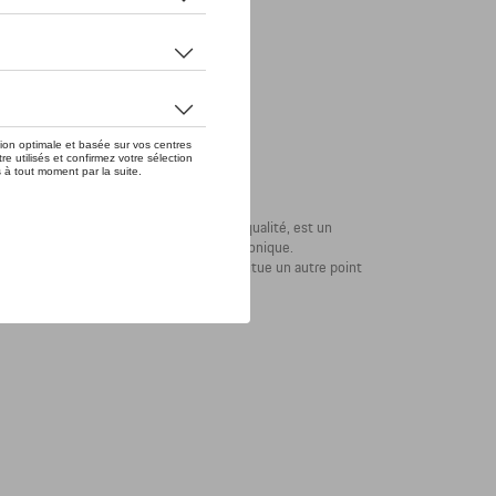
ARTINI RACING®, en tissu piqué de haute qualité, est un
lui confèrent le look MARTINI RACING® iconique.
egards. L'insigne MARTINI RACING® constitue un autre point