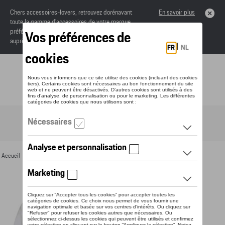
Chers accessoires-lovers, retrouvez dorénavant
En savoir plus
toute la gamme d’accessoires de votre marque
préférée sous forme de catalogue à commander
auprès de votre concessionaire.
Toggle navigation
FR
Accueil
>
Pour vous
>
Textile
>
Hommes
>
T-shirts et polos
> Détail