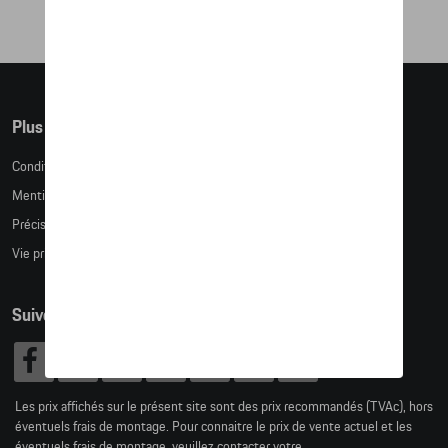
Plus d'informations
Conditions de vente
Mentions légales
Précision des tailles
Vie privée
Suivez nous
Les prix affichés sur le présent site sont des prix recommandés (TVAc), hors
éventuels frais de montage. Pour connaitre le prix de vente actuel et les
éventuels frais de montage, veuillez contacter votre