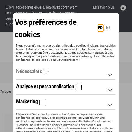
Chers accessoires-lovers, retrouvez dorénavant
En savoir plus
toute la gamme d’accessoires de votre marque
préférée sous forme de catalogue à commander
auprès de votre concessionaire.
Toggle navigation
FR
Accueil
>
Pour vous
>
Divers
> Détail