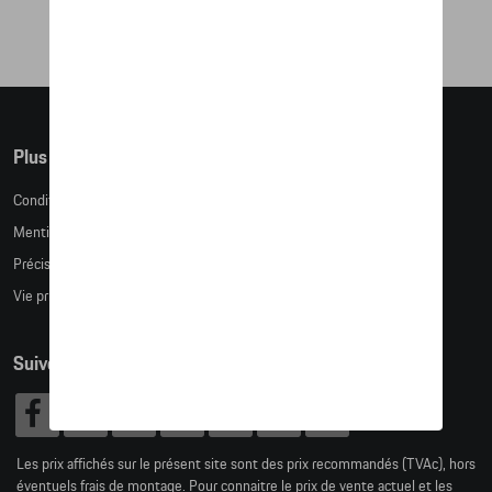
Plus d'informations
Conditions de vente
Mentions légales
Précision des tailles
Vie privée
Suivez nous
Les prix affichés sur le présent site sont des prix recommandés (TVAc), hors
éventuels frais de montage. Pour connaitre le prix de vente actuel et les