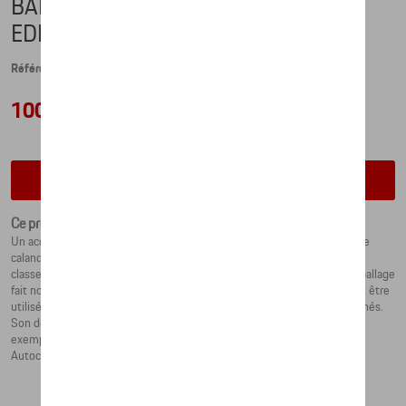
BADGE DE CALANDRE – LIMITED
EDITION - 911 GT1
Référence: WAP0508120RGBD
100,66 €
Vérifiez la disponibilité auprès de votre concessionnaire
Ce produit n'est actuellement pas de stock
Un accessoire lifestyle pour les fans de course automobile : ce badge de
calandre exclusif rend hommage à la Porsche 911 GT1, vainqueur au
classement général des 24 Heures du Mans en 1998. Point fort : l’emballage
fait non seulement de ce badge le cadeau parfait, mais peut également être
utilisé comme présentoir – idéal pour tous les collectionneurs passionnés.
Son design a été pensé par le Studio F. A. Porsche. Série limitée à 911
exemplaires. Produit livré sans matériel de fixation sur le véhicule.
Autocollant et vignette inclus.