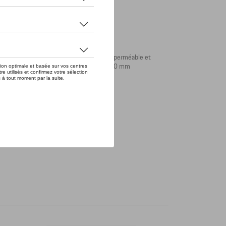
ign MARTINI RACING®. Le revêtement est imperméable et
xtérieur. Dimensions : 400 mm x 400 mm x 600 mm