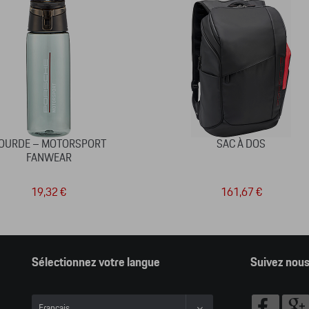
OURDE – MOTORSPORT
SAC À DOS
FANWEAR
19,32 €
161,67 €
Sélectionnez votre langue
Suivez nou
Français