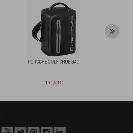
PORSCHE GOLF SHOE BAG
RACE TRACK E
R
151,50 €
8
s