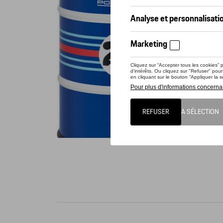
Conta
Presque 
résistan