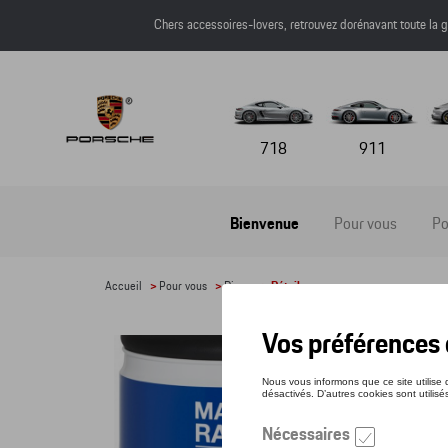
Chers accessoires-lovers, retrouvez dorénavant toute l
718
911
Bienvenue
Pour vous
Po
Accueil
>
Pour vous
>
Divers
> Détail
SIÈG
Référe
283,