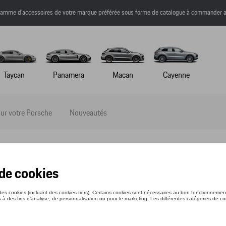
a gamme d’accessoires de votre marque préférée sous forme de catalogue à commander a
Taycan
Panamera
Macan
Cayenne
ur votre Porsche
Nouveautés
E BARIL – MARTINI RACING®
nce: WAP0501000MSFS
68 €