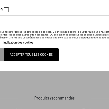
ctez votre concessionnaire pour commander
trop beau pour s'asseoir dessus – Le baril de pétrole raffiné de qualité au des
t aux intempéries, ce qui rend ce siège-baril adapté tant à l'intérieur qu'à l'e
Produits recommandés