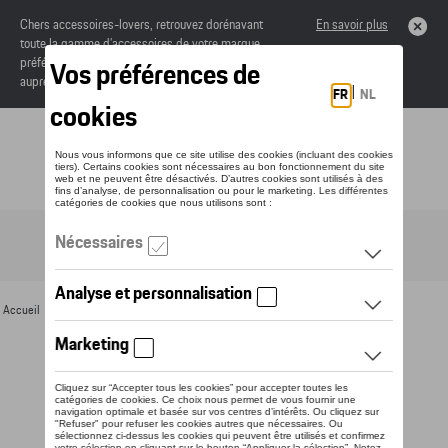
Chers accessoires-lovers, retrouvez dorénavant
En savoir plus
toute la gamme d’accessoires de votre marque
préférée sous forme de catalogue à commander
auprès de votre concessionaire.
Toggle navigation
FR
Accueil
>
Pour vous
>
Divers
> Détail