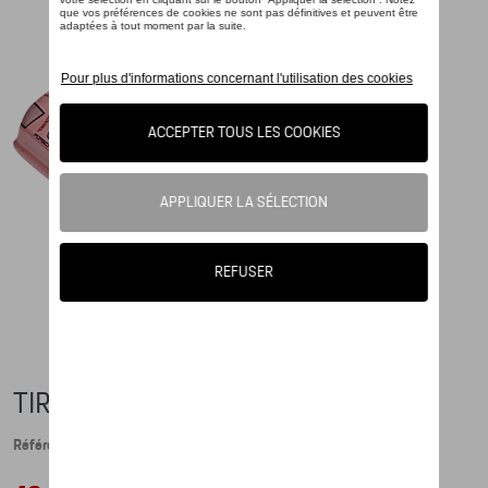
TIRELIRE – 917 PINK PIG
Référence: WAP0500050KSAU