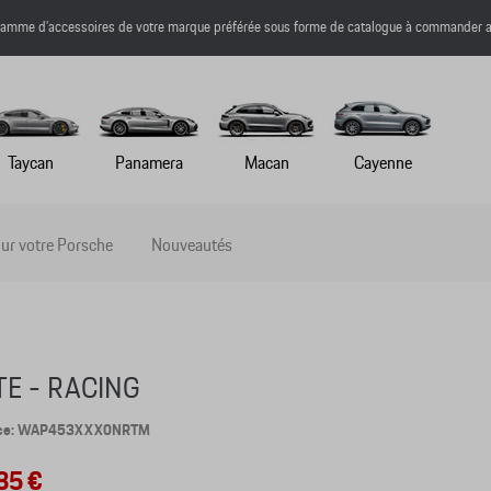
a gamme d’accessoires de votre marque préférée sous forme de catalogue à commander a
Taycan
Panamera
Macan
Cayenne
ur votre Porsche
Nouveautés
TE - RACING
nce: WAP453XXX0NRTM
85 €