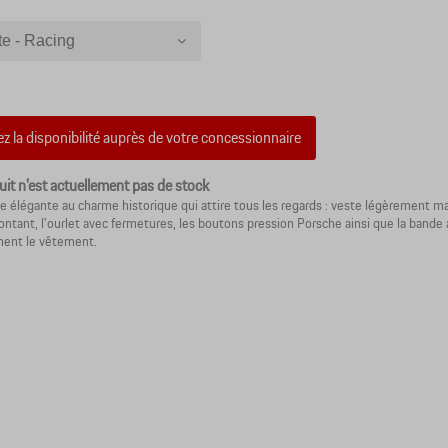
te - Racing
 - Racing - 3XL
 - Racing - XXL
 - Racing - XL
iez la disponibilité auprès de votre concessionnaire
 - Racing - L
 - Racing - M
uit n'est actuellement pas de stock
e élégante au charme historique qui attire tous les regards : veste légèrement m
 - Racing - S
ontant, l'ourlet avec fermetures, les boutons pression Porsche ainsi que la bande
ment le vêtement.