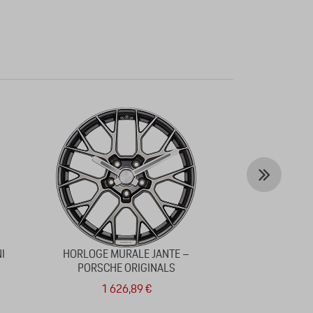
I
HORLOGE MURALE JANTE –
SIÈGE BARIL 
PORSCHE ORIGINALS
1 626,89 €
28