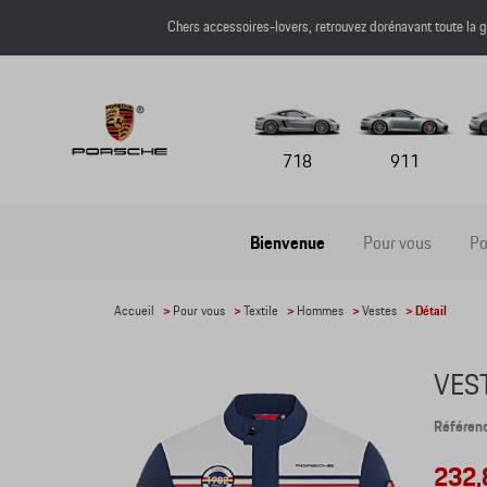
Chers accessoires-lovers, retrouvez dorénavant toute l
718
911
Bienvenue
Pour vous
Po
Accueil
>
Pour vous
>
Textile
>
Hommes
>
Vestes
> Détail
VES
Référe
232,