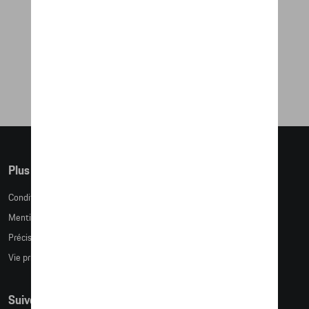
BOUTEILLE ISOTHERME - MARTINI
RACING
76,27 €
Plus d'informations
Conditions de vente
Mentions légales
Précision des tailles
Vie privée
Suivez nous