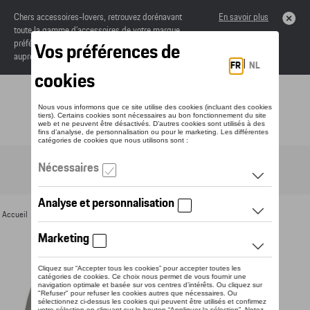
Chers accessoires-lovers, retrouvez dorénavant
En savoir plus
toute la gamme d’accessoires de votre marque
préférée sous forme de catalogue à commander
auprès de votre concessionaire.
Toggle navigation
FR
Accueil
>
Pour vous
>
Textile
>
Dames
>
Vestes
> Détail