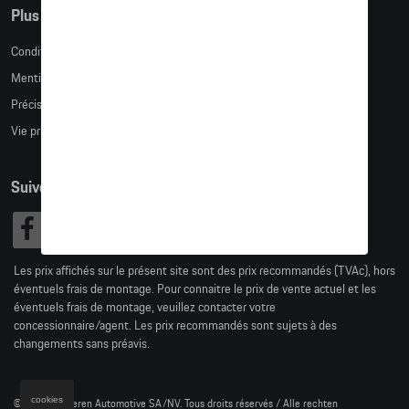
Plus d'informations
Conditions de vente
Mentions légales
Précision des tailles
Vie privée
Suivez nous
Les prix affichés sur le présent site sont des prix recommandés (TVAc), hors
éventuels frais de montage. Pour connaitre le prix de vente actuel et les
éventuels frais de montage, veuillez contacter votre
concessionnaire/agent. Les prix recommandés sont sujets à des
changements sans préavis.
cookies
© 2026 D'Ieteren Automotive SA/NV. Tous droits réservés / Alle rechten