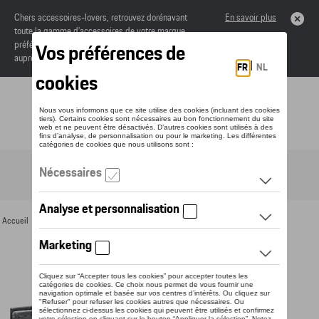
Chers accessoires-lovers, retrouvez dorénavant
En savoir plus
toute la gamme d’accessoires de votre marque
préférée sous forme de catalogue à commander
auprès de votre concessionaire.
Toggle navigation
FR
Accueil
>
Pour vous
>
Cuir
>
Portefeuilles
> Détail