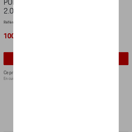
PORTEFEUILLE À RABAT – HERITAGE
2.0
Référence: WAP0301500PFBW
100,66 €
Vérifiez la disponibilité auprès de votre concessionnaire
Ce produit n'est actuellement pas de stock
En cuir de vachette.
Produits recommandés