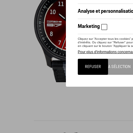
Vérif
Ce prod
Montre à 