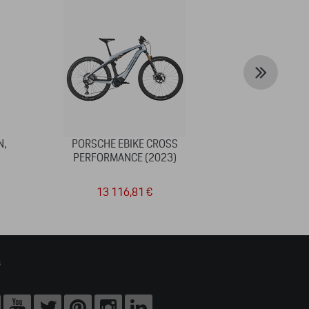
N,
PORSCHE EBIKE CROSS
PORTE-CLÉS 
PERFORMANCE (2023)
EDITION,
13 116,81 €
3
s