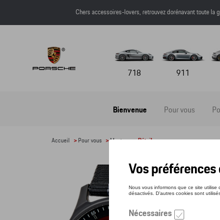
Chers accessoires-lovers, retrouvez dorénavant toute l
718
911
Bienvenue
Pour vous
Po
Accueil
>
Pour vous
>
Montres
> Détail
PUR
Référe
405,