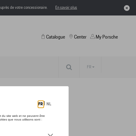
uprès de votre concessionaire.
En savoir plus
Catalogue
Center
My Porsche
FR
BURG