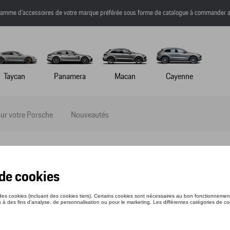
a gamme d’accessoires de votre marque préférée sous forme de catalogue à commander a
Taycan
Panamera
Macan
Cayenne
ur votre Porsche
Nouveautés
E WATCH – ÉDITION LIMITÉE – 917 SALZ
nce: WAP0700030M917
70 €