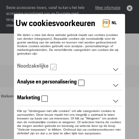
Beste accessoires-lovers, vanaf nu kan u het hele
Meer informatie
accessoire assortiment van uw favoriete merk
terugvinden in de online catalogus. Deze kunnen
steeds besteld worden via uw dealer.
Toggle navigation
NL
Welkom
>
Voor u
>
Petten en mutsen
> Detail