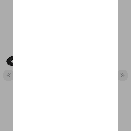
Aanbevolen producten
SET VAN 2 MAGNETEN, 718 + CAYMAN
€ 39,65