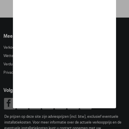
Meer info
Verkoopsvoorwaarden
Wettelijke bepalingen
Verduidelijking kledingmaten
Privacybeleid
Volg Ons
De prijzen op deze site zijn adviesprijzen (incl. btw), exclusief eventuele
installatiekosten. Voor meer informatie over de actuele verkoopprijs en de
eventuele installatiekosten kunt u contact opnemen met uw