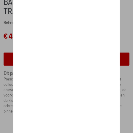
BASEBALL CAP - PORSCHE
TRANSFORMERS
Referentie: WAP6700030PESS
€ 49,83
Contacteer uw dealer voor beschikbaarheid
Dit product is momenteel niet op stock
Porsche meets Transformers: twee legendes verenigd in één exclusieve
collectie. De stijlvolle pet met 5 panelen overtuigt door zijn uitgebreide
ontwerp: de hele voorkant is versierd met een grote Transformers-print, de
voorkant heeft een 3D Autobot-pictogram in een contrasterende kleur en
de klep heeft het opschrift "PORSCHE", ook in 3D. De zijkanten en
achterkant van de pet zijn gemaakt van mesh. De FLEXFIT®-band aan de
binnenkant van de pet zorgt voor maximaal comfort.