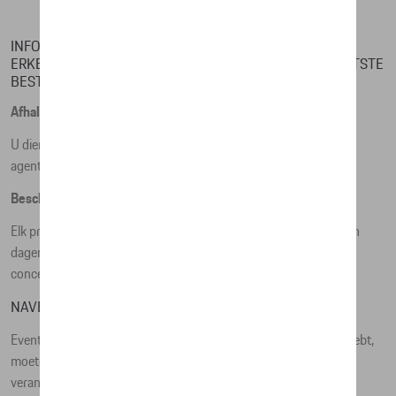
de fabriek, bedraagt de levertijd meestal vijf weken.
INFORMATIE OVER HET ONTVANGEN VAN EEN BIJ EEN
ERKENDE CONCESSIEHOUDER VAN HET MERK GEPLAATSTE
BESTELLING
Afhaling
U dient de bestelling steeds af te halen bij de concessiehouder /
agent bij wie u ze hebt geplaatst.
Beschadigde producten bij afhaling
Elk product dat bij afhaling beschadigd blijkt, moet binnen de tien
dagen na het ophalen worden teruggebracht naar dezelfde
concessiehouder / agent bij wie het werd opgehaald.
NAVERKOOPDIENST
Eventuele vragen over uw bestelling die u na het afhalen ervan hebt,
moeten worden gericht aan de concessiehouder / agent die
verantwoordelijk is voor uw bestelling.