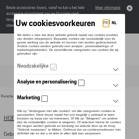
Beste accessoires-lovers, vanaf nu kan u het hele
Meer informatie
accessoire assortiment van uw favoriete merk
terugvinden in de online catalogus. Deze kunnen
steeds besteld worden via uw dealer.
Toggle navigation
NL
Porsche Home
>
Verkoopsvoorwaarden
HOE GEBRUIK IK DE ONLINE CATALOGUS ?
Gebruiksaanwijzing van de website