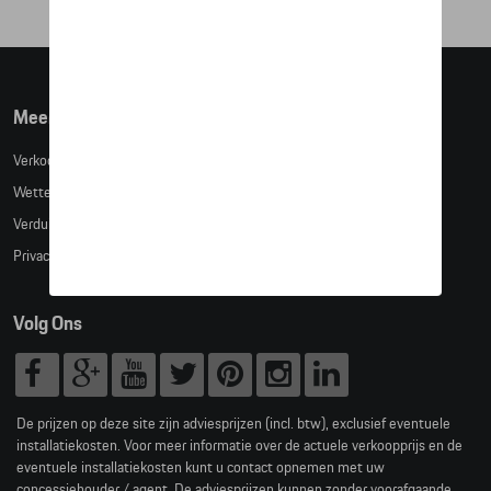
Meer info
Verkoopsvoorwaarden
Wettelijke bepalingen
Verduidelijking kledingmaten
Privacybeleid
Volg Ons
De prijzen op deze site zijn adviesprijzen (incl. btw), exclusief eventuele
installatiekosten. Voor meer informatie over de actuele verkoopprijs en de
eventuele installatiekosten kunt u contact opnemen met uw
concessiehouder / agent. De adviesprijzen kunnen zonder voorafgaande