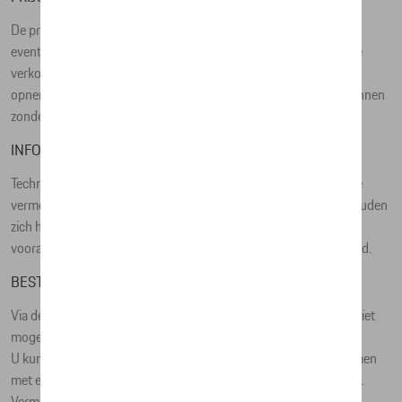
De prijzen op deze site zijn adviesprijzen (incl. btw), exclusief
eventuele installatiekosten. Voor meer informatie over de actuele
verkoopprijs en de eventuele installatiekosten kunt u contact
opnemen met uw concessiehouder / agent. De adviesprijzen kunnen
zonder voorafgaande kennisgeving worden gewijzigd.
INFORMATIE
Technische en commerciële gegevens worden louter ter indicatie
vermeld. D'Ieteren Automotive NV/SA en haar leveranciers behouden
zich het recht voor om deze gegevens op elk moment en zonder
voorafgaande kennisgeving te wijzigen. De foto's zijn niet bindend.
BESTELLING
Via de online catalogus van D'Ieteren Automotive NV/SA is het niet
mogelijk om rechtstreeks bestellingen te plaatsen.
U kunt de gewenste producten bestellen door contact op te nemen
met een concessiehouder / agent voor het desbetreffende merk.