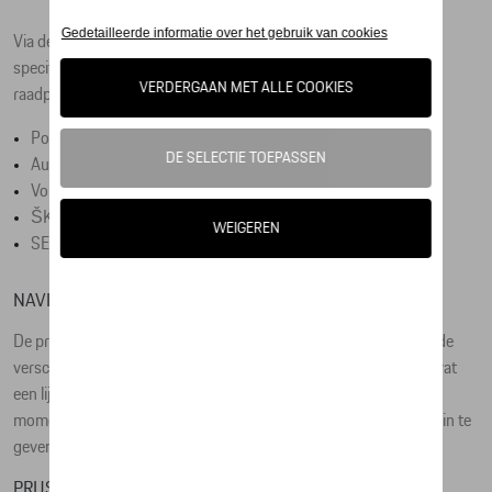
Via de online catalogus van D'Ieteren Automotive NV/SA kunt u
specifieke producten van onze merken of andere producten
raadplegen.
Porsche
Audi
Volkswagen
ŠKODA
SEAT/CUPRA
NAVIGATIE
De producten zijn ingedeeld in categorieën. U krijgt toegang tot de
verschillende categorieën via de navigatiebalk. Elke categorie bevat
een lijst met producten die u kunt raadplegen. Ook kunt u op elk
moment een zoekopdracht uitvoeren door uw eigen zoekcriteria in te
geven en in de navigatiebalk op ‘Zoeken’ te klikken.
PRIJS