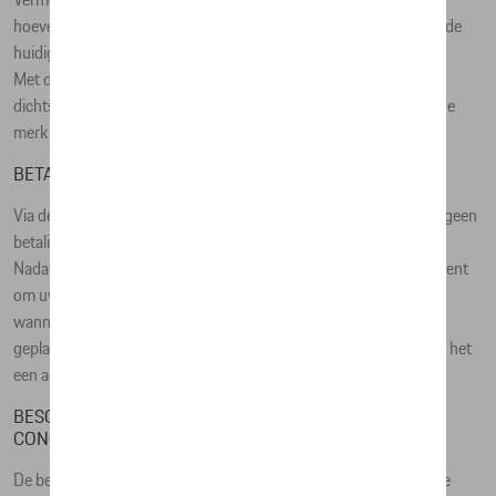
Vermeld daarbij steeds het artikelnummer en de gewenste
hoeveelheid. Uw concessiehouder / agent zal u informeren over de
huidige verkoopprijs en eventuele installatiekosten.
Met de knop ‘Zoek uw concessiehouder / agent’ kunt u de
dichtstbijzijnde concessiehouder of agent van het desbetreffende
merk vinden.
BETALING
Via de online catalogus van D'Ieteren Automotive NV/SA kunt u geen
betalingen uitvoeren.
Nadat u contact hebt opgenomen met uw concessiehouder / agent
om uw bestelling te plaatsen, betaalt u ter plaatse aan de balie
wanneer u uw bestelling afhaalt. Elke bestelling wordt via hem
geplaatst (of door hem namens D'Ieteren Automotive NV/SA als het
een agent betreft).
BESCHIKBAARHEID EN LEVERTIJDEN BIJ UW
CONCESSIEHOUDER
De beschikbaarheid van de producten wordt louter ter informatie