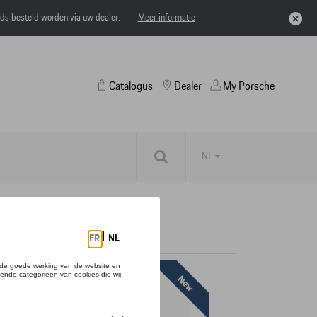
eds besteld worden via uw dealer.
Meer informatie
Catalogus
Dealer
My Porsche
NL