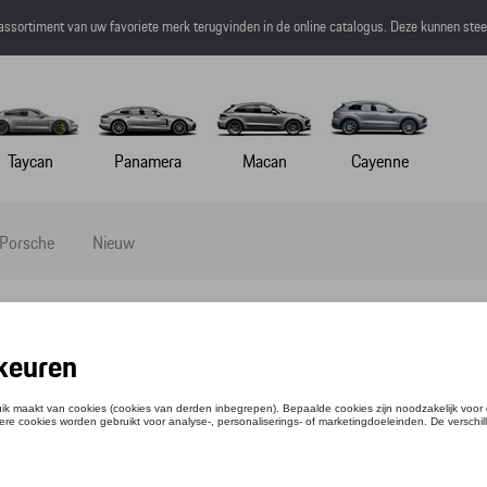
 assortiment van uw favoriete merk terugvinden in de online catalogus. Deze kunnen ste
Taycan
Panamera
Macan
Cayenne
 Porsche
Nieuw