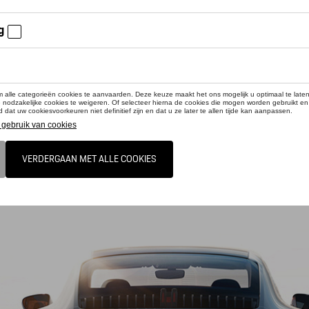
ORSCHE GOLF TROLLEY
COLLECTOR'S ESPRESSO CUP N
4 – 911 GT1
€ 507,39
€ 25,42