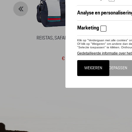
REISTAS, SAFARI - MARTINI RACING
P
€ 151,50