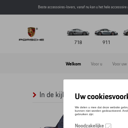
Beste accessoires-lovers, vanaf nu kan u het hele accessoire
718
911
Welkom
Voor u
Voor uw
In de kijker