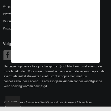
Verkoopsvoorwaarden
Wettelijke bepalingen
Verduidelijking kledingmaten
Privacybeleid
Volg Ons
De prijzen op deze site zijn adviesprijzen (incl. btw), exclusief eventuele
installatiekosten. Voor meer informatie over de actuele verkoopprijs en de
eventuele installatiekosten kunt u contact opnemen met uw
concessiehouder / agent. De adviesprijzen kunnen zonder voorafgaande
kennisgeving worden gewijzigd.
cookies
© 2026 D'Ieteren Automotive SA/NV. Tous droits réservés / Alle rechten
voorbehouden.