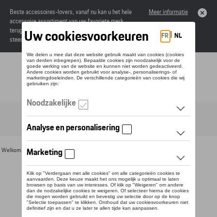
Beste accessoires-lovers, vanaf nu kan u het hele
Meer informatie
accessoire assortiment van uw favoriete merk
terugvinden in de online catalogus. Deze kunnen
steeds besteld worden via uw dealer.
Toggle navigation
NL
Welkom
>
Voor u
>
Bureau benodigdheden
> Detail