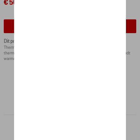
€ 50,84
Contacteer uw dealer voor beschikbaarheid
Dit product is momenteel niet op stock
Thermosbeker van hoogwaardig dubbelwandig roestvrijstaal. De
thermosbeker heeft het Porsche schild op de buitenkant. De beker houdt
warme dranken warm en koude dranken koud. Ruby Star, 0,45l
Aanbevolen producten