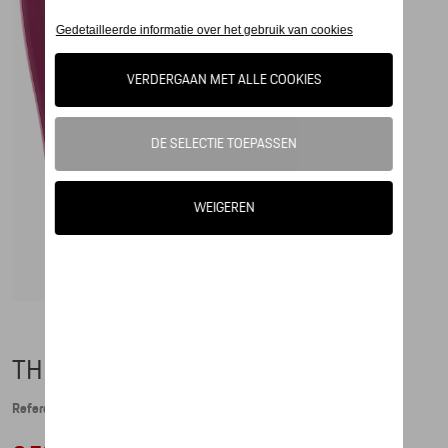
THERMOSBEKER - RUBY STAR
Referentie: WAP0506150PTBR