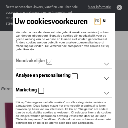
Beste accessoires-lovers, vanaf nu kan u het hele
Meer informatie
accessoire assortiment van uw favoriete merk
terugvinden in de online catalogus. Deze kunnen
steeds besteld worden via uw dealer.
Toggle navigation
NL
Welkom
>
Voor u
>
Divers
>
Thermoflessen
> Detail