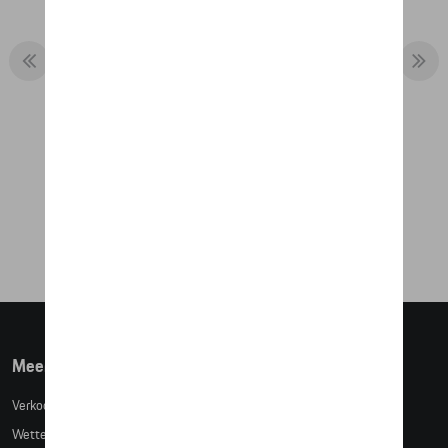
REISTAS 2-IN-1
€ 222,68
Meer info
Verkoopsvoorwaarden
Wettelijke bepalingen