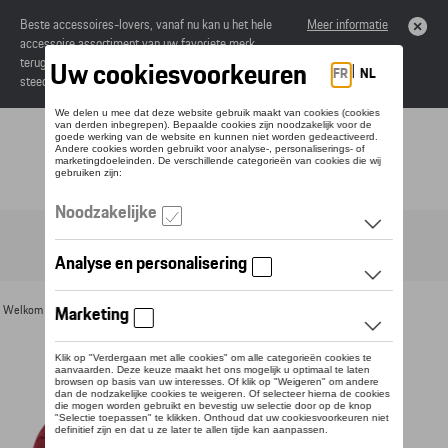
Beste accessoires-lovers, vanaf nu kan u het hele
Meer informatie
accessoire assortiment van uw favoriete merk
terugvinden in de online catalogus. Deze kunnen
steeds besteld worden via uw dealer.
Toggle navigation
NL
Welkom
>
Voor u
>
Textiel
>
Heren
>
Jassen
> Detail