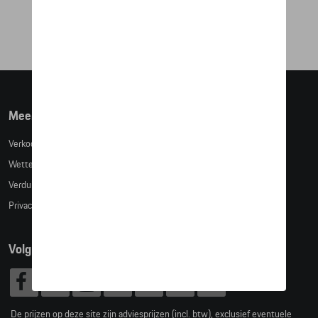
€ 9.049,58
Meer info
Verkoopsvoorwaarden
Wettelijke bepalingen
Verduidelijking kledingmaten
Privacybeleid
Volg Ons
De prijzen op deze site zijn adviesprijzen (incl. btw), exclusief eventuele