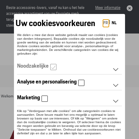
Beste accessoires-lovers, vanaf nu kan u het hele
Meer informatie
accessoire assortiment van uw favoriete merk
terugvinden in de online catalogus. Deze kunnen
steeds besteld worden via uw dealer.
Toggle navigation
NL
Welkom
>
Voor u
>
Textiel
>
Heren
>
T-shirts en polo's
> Detail