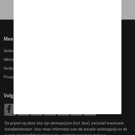
Meer info
Verkoopsvoorwaarden
Wettelijke bepalingen
Verduidelijking kledingmaten
Privacybeleid
Volg Ons
De prijzen op deze site zijn adviesprijzen (incl. btw), exclusief eventuele
installatiekosten. Voor meer informatie over de actuele verkoopprijs en de