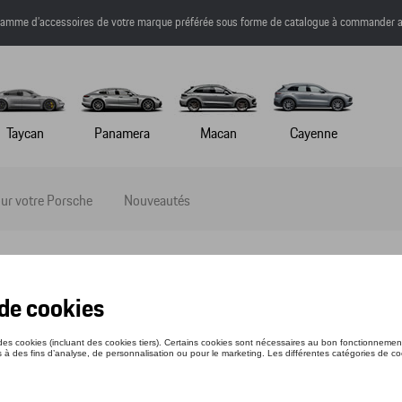
a gamme d’accessoires de votre marque préférée sous forme de catalogue à commander a
Taycan
Panamera
Macan
Cayenne
ur votre Porsche
Nouveautés
ENDRIER PORSCHE 2023
nce: WAP0920020PVPK
9 €