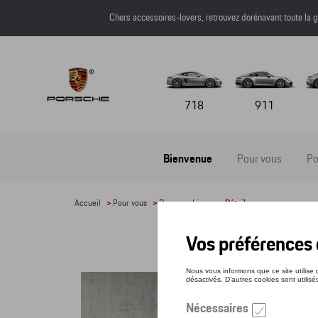
Chers accessoires-lovers, retrouvez dorénavant toute l
718
911
Bienvenue
Pour vous
Po
Accueil
>
Pour vous
>
Divers
>
Livres
> Détail
CAL
Référe
42,1