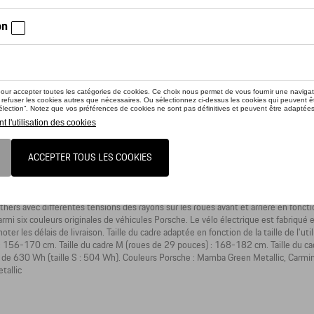
sche eBike Cross Performance Exclusive (2023) - L
che eBike Cross Performance Exclusive (2023) - M
iez la disponibilité auprès de votre concessionnaire
uit n'est actuellement pas de stock
de conduite tout-terrain électrisant : l'eBike Cross Performance EXC 2023 de Por
longues randonnées à travers les chemins une réalité. Le cadre en carbone signé 
mais il confère également au vélo électrique son caractère unique tout en garant
n de composants parfaitement coordonnés. Le terme « Performance » n'est pas seu
: des composants du châssis Fox Factory au système de freinage à quatre piston
thers avec différentes tensions des rayons sur les roues avant et arrière en fonct
parmi six couleurs originales de véhicules Porsche. Le vélo électrique est fabriq
noter les délais de livraison. Taille du cadre adaptée en fonction de la taille de l'u
: 156-170 cm. Taille du cadre M (roues de 29 pouces) : 168-182 cm. Taille du ca
 de 630 Wh (taille S : 504 Wh). Couleurs Porsche : Mamba Green Metallic, Carmine
tallic