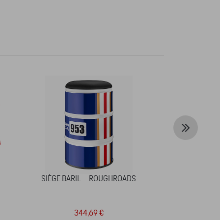
SIÈGE BARIL – ROUGHROADS
VISIÈR
344,69 €
3