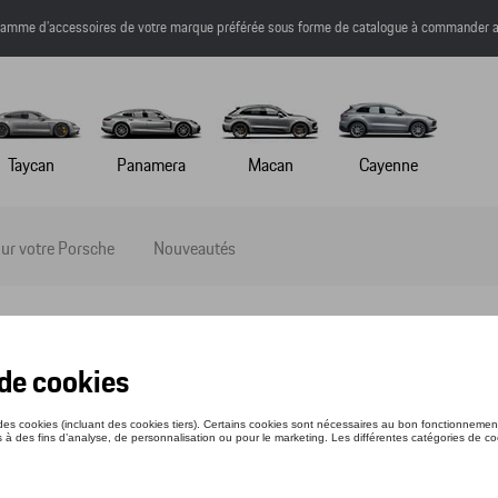
a gamme d’accessoires de votre marque préférée sous forme de catalogue à commander a
Taycan
Panamera
Macan
Cayenne
ur votre Porsche
Nouveautés
SCHE EBIKE CROSS PERFORMANCE EXCLUS
nce: WAP062EU60P00L
33,61 €