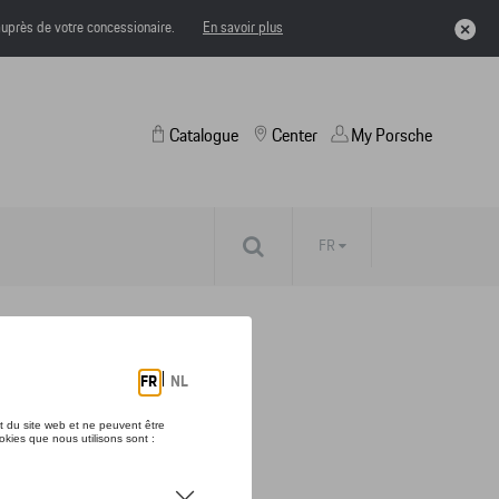
uprès de votre concessionaire.
En savoir plus
Catalogue
Center
My Porsche
FR
IVE (2023) - L