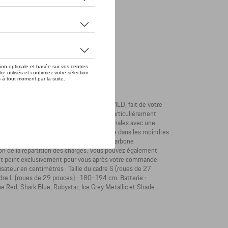
sche, développé en partenariat avec ROTWILD, fait de votre
Studio F. A. Porsche est non seulement particulièrement
issant des performances tout-terrain maximales avec une
lement écrit sur le cadre. On le retrouve dans les moindres
s de MAGURA en passant par les roues en carbone
ion de la répartition des charges. Vous pouvez également
ué et peint exclusivement pour vous après votre commande.
tilisateur en centimètres : Taille du cadre S (roues de 27
dre L (roues de 29 pouces) : 180-194 cm. Batterie :
 Red, Shark Blue, Rubystar, Ice Grey Metallic et Shade