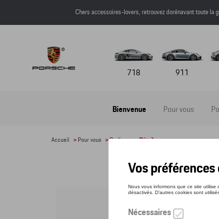
Chers accessoires-lovers, retrouvez dorénavant toute l
718
911
Bienvenue
Pour vous
Po
Accueil
>
Pour vous
>
Cyclisme
> Détail
POR
Référe
14 1