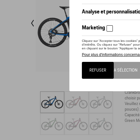
Por
Pors
Vérif
Ce prod
Plaisir 
rêve de 
stable, 
sélectio
détails 
Crankbro
choisir 
Veuillez 
pouces) 
Capacité
Green Me