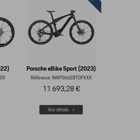
022)
Porsche eBike Sport (2023)
00X
Référence: WAP066EBT0PXXX
11 693,28 €
Voir détails