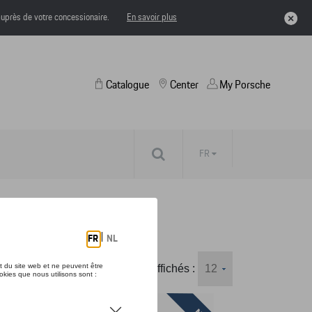
uprès de votre concessionaire.
En savoir plus
Catalogue
Center
My Porsche
FR
Nombre d'éléments affichés :