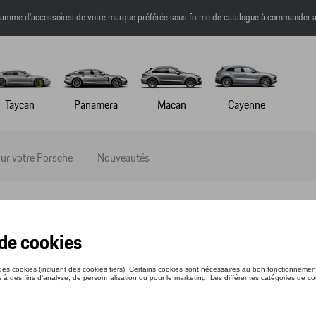
a gamme d’accessoires de votre marque préférée sous forme de catalogue à commander a
Taycan
Panamera
Macan
Cayenne
ur votre Porsche
Nouveautés
clisme