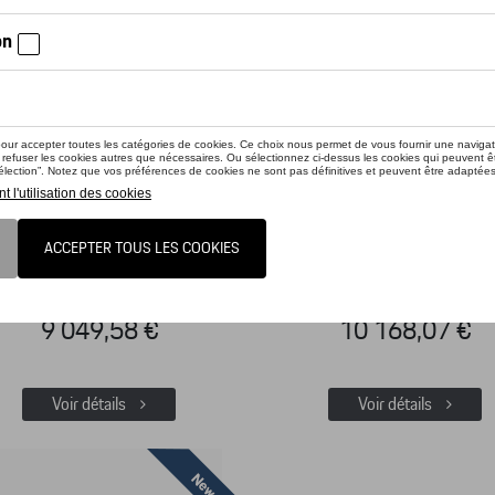
rsche eBike Cross (2022)
Porsche eBike Cross (2
éférence: WAP064EBS0P00X
Référence: WAP066EBS0P
9 049,58 €
10 168,07 €
Voir détails
Voir détails