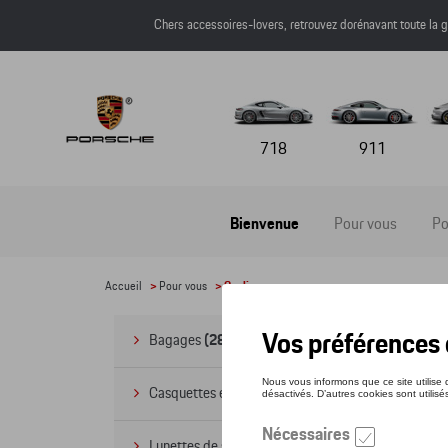
Chers accessoires-lovers, retrouvez dorénavant toute l
718
911
Bienvenue
Pour vous
Po
Accueil
>
Pour vous
> Cyclisme
Cy
Bagages
(28)
Casquettes et bonnets
(20)
Lunettes de soleil
(9)