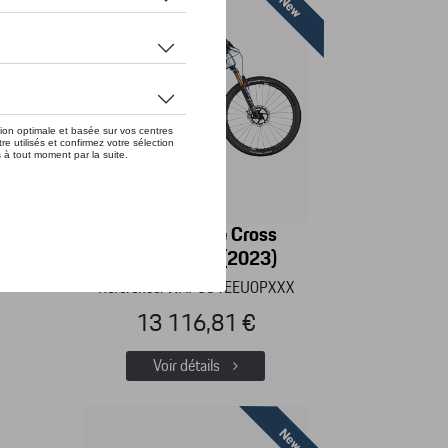
023)
Porsche eBike Cross
Performance (2023)
XXX
Référence: WAP061EEU0PXXX
13 116,81 €
Voir détails