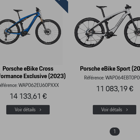
Porsche eBike Cross
Porsche eBike Sport (2
formance Exclusive (2023)
Référence: WAP064EBT0P
éférence: WAP062EU60PXXX
11 083,19 €
14 133,61 €
Voir détails
Voir détails
1