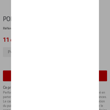
PORSCHE EBIKE SPORT (2023) - M
Référence: WAP066EBT0P00M
11 693,28 €
Porsche eBike Sport (2023) - M
Porsche eBike Sport (2023) - L
Porsche eBike Sport (2023) - S
Vérifiez la disponibilité auprès de votre concessionnaire
Ce produit n'est actuellement pas de stock
Performance sur deux roues : l'eBike Sport 2023 de Porsche, développé en
partenariat avec ROTWILD, se distingue par son design et ses performances.
Le cadre en carbone à suspension intégrale associé à la dernière génération
du puissant système d'entraînement Shimano fait de ce vélo électrique le