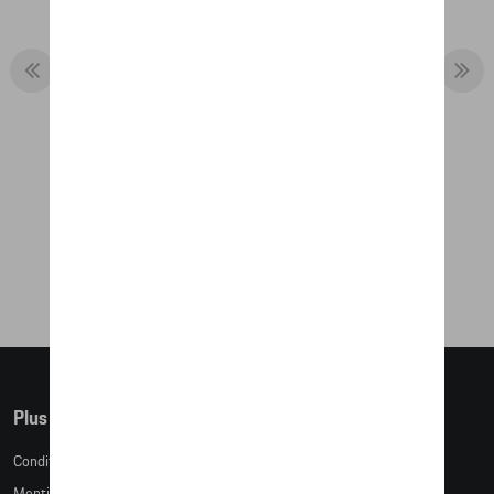
POLO-SHIRT - 75 Y PORSCHE
SPORTS CAR
71,17 €
Plus d'informations
Conditions de vente