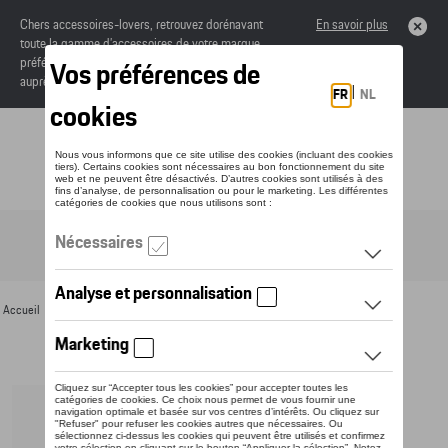
Chers accessoires-lovers, retrouvez dorénavant
En savoir plus
toute la gamme d’accessoires de votre marque
préférée sous forme de catalogue à commander
auprès de votre concessionaire.
Toggle navigation
FR
Accueil
>
Pour vous
>
Cyclisme
> Détail