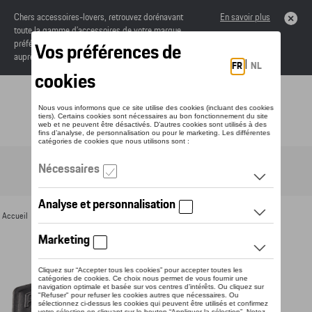
Chers accessoires-lovers, retrouvez dorénavant
En savoir plus
toute la gamme d’accessoires de votre marque
préférée sous forme de catalogue à commander
auprès de votre concessionaire.
Toggle navigation
FR
Accueil
>
Pour vous
>
Essentiels du bureau
> Détail