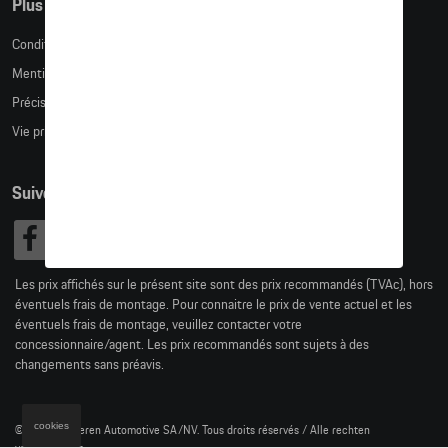
Plus d'informations
Conditions de vente
Mentions légales
Précision des tailles
Vie privée
Suivez nous
Les prix affichés sur le présent site sont des prix recommandés (TVAc), hors
éventuels frais de montage. Pour connaitre le prix de vente actuel et les
éventuels frais de montage, veuillez contacter votre
concessionnaire/agent. Les prix recommandés sont sujets à des
changements sans préavis.
cookies
© 2026 D'Ieteren Automotive SA/NV. Tous droits réservés / Alle rechten