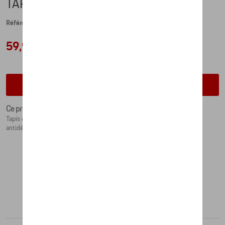
TAPIS DE SOURIS
Référence: WAP0500020MPAD
59,99 €
Vérifiez la disponibilité auprès de votre concessionnaire
Ce produit n'est actuellement pas de stock
Tapis de souris en cuir en forme de l'emblème Porsche avec couche
antidérapante au fond.
Produits recommandés