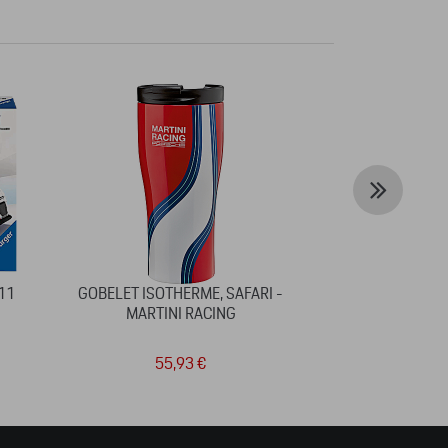
11
GOBELET ISOTHERME, SAFARI -
2D PUZZLE 
MARTINI RACING
CALEN
55,93 €
2