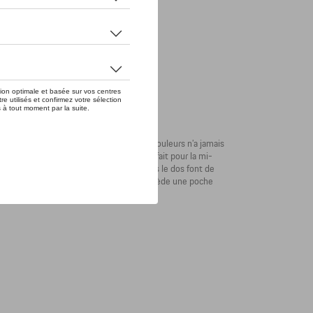
 même loin des circuits. Porter haut ses couleurs n’a jamais
et légèrement matelassé, ce gilet est parfait pour la mi-
oitrine et l’imprimé à rayures rouges dans le dos font de
 fermé par glissière sur le devant, il possède une poche