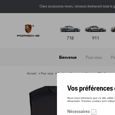
Chers accessoires-lovers, retrouvez dorénavant toute l
718
911
Bienvenue
Pour vous
Po
Accueil
>
Pour vous
>
Textile
>
Hommes
>
Vestes
> Détail
GIL
Référe
96,5