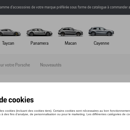
a gamme d’accessoires de votre marque préférée sous forme de catalogue à commander a
Taycan
Panamera
Macan
Cayenne
ur votre Porsche
Nouveautés
ET PENSKE - MOTORSPORT - L
nce: WAP19300L0RPMS
9 €