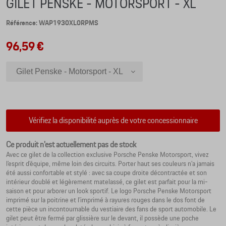
GILET PENSKE - MOTORSPORT - XL
Référence: WAP1930XL0RPMS
96,59 €
Gilet Penske - Motorsport - XL
Gilet Penske - Motorsport - 3XL
Gilet Penske - Motorsport - XXL
Gilet Penske - Motorsport - L
Vérifiez la disponibilité auprès de votre concessionnaire
Gilet Penske - Motorsport - M
Gilet Penske - Motorsport - S
Ce produit n'est actuellement pas de stock
Avec ce gilet de la collection exclusive Porsche Penske Motorsport, vivez
Gilet Penske - Motorsport - XS
l’esprit d’équipe, même loin des circuits. Porter haut ses couleurs n’a jamais
été aussi confortable et stylé : avec sa coupe droite décontractée et son
intérieur doublé et légèrement matelassé, ce gilet est parfait pour la mi-
saison et pour arborer un look sportif. Le logo Porsche Penske Motorsport
imprimé sur la poitrine et l’imprimé à rayures rouges dans le dos font de
cette pièce un incontournable du vestiaire des fans de sport automobile. Le
gilet peut être fermé par glissière sur le devant, il possède une poche