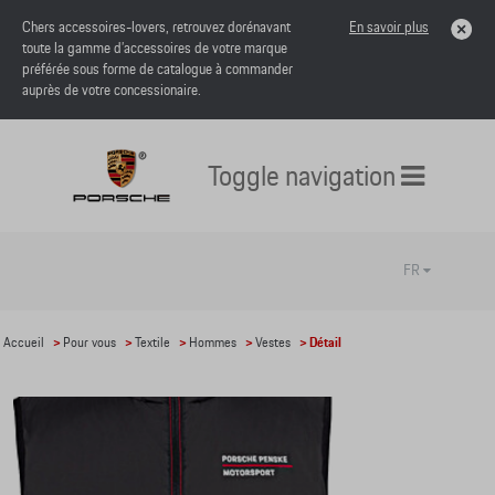
Chers accessoires-lovers, retrouvez dorénavant
En savoir plus
toute la gamme d’accessoires de votre marque
préférée sous forme de catalogue à commander
auprès de votre concessionaire.
Toggle navigation
FR
Accueil
>
Pour vous
>
Textile
>
Hommes
>
Vestes
> Détail