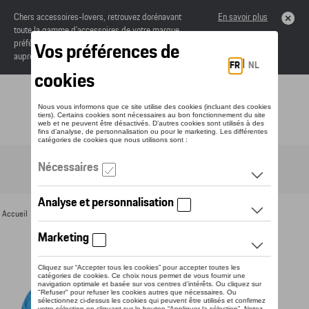
Chers accessoires-lovers, retrouvez dorénavant
En savoir plus
toute la gamme d’accessoires de votre marque
préférée sous forme de catalogue à commander
auprès de votre concessionaire.
Toggle navigation
FR
Accueil
>
Pour vous
>
Textile
>
Hommes
>
Vestes
> Détail