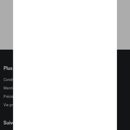
BOÎTE À MOUCHOIRS
55,93 €
Plus d'informations
Conditions de vente
Mentions légales
Précision des tailles
Vie privée
Suivez nous