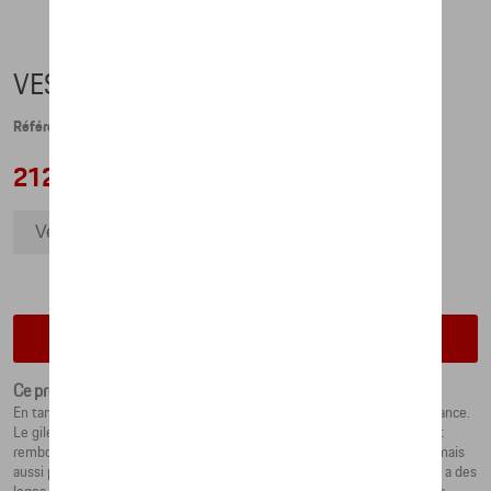
VESTE 2-EN-1 – 911 GT3 - 3XL
Référence: WAP8113XL0MGT3
212,51 €
Veste 2-en-1 – 911 GT3 - 3XL
Veste 2-en-1 – 911 GT3 - XXL
Veste 2-en-1 – 911 GT3 - L
Veste 2-en-1 – 911 GT3 - M
Vérifiez la disponibilité auprès de votre concessionnaire
Veste 2-en-1 – 911 GT3 - S
Ce produit n'est actuellement pas de stock
En tant que conducteur Porsche, vous avez l'habitude de plus de puissance.
Le gilet 2-en-1 pour homme de la collection Porsche Lifestyle GT3 est
rembourré et peut être retourné pour qu'il soit non seulement chaud, mais
aussi polyvalent. Un côté est Gris et matelassé, l'autre Bleu et lisse. Il y a des