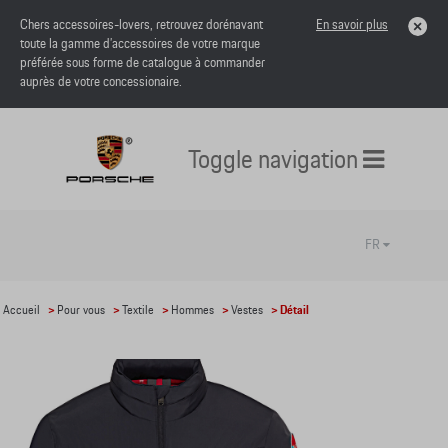
Chers accessoires-lovers, retrouvez dorénavant
En savoir plus
toute la gamme d’accessoires de votre marque
préférée sous forme de catalogue à commander
auprès de votre concessionaire.
Toggle navigation
FR
Accueil
>
Pour vous
>
Textile
>
Hommes
>
Vestes
> Détail