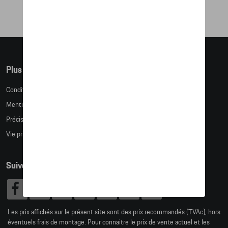
Plus d'informations
Conditions de vente
Mentions légales
Précision des tailles
Vie privée
Suivez nous
Les prix affichés sur le présent site sont des prix recommandés (TVAc), hors
éventuels frais de montage. Pour connaitre le prix de vente actuel et les