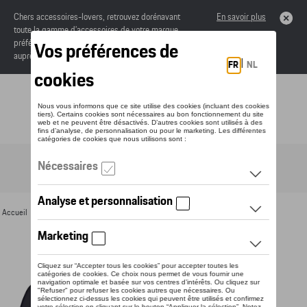
Chers accessoires-lovers, retrouvez dorénavant
En savoir plus
toute la gamme d’accessoires de votre marque
préférée sous forme de catalogue à commander
auprès de votre concessionaire.
Toggle navigation
FR
Accueil
>
Pour vous
>
Textile
>
Hommes
>
Vestes
> Détail