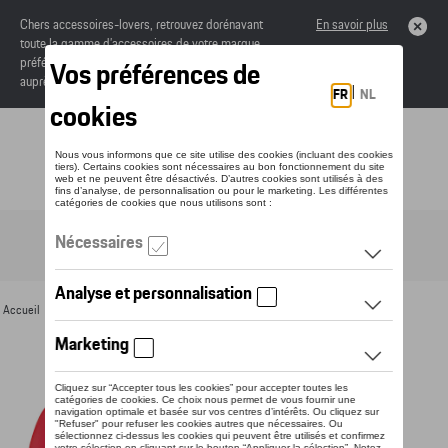
Chers accessoires-lovers, retrouvez dorénavant
En savoir plus
toute la gamme d’accessoires de votre marque
préférée sous forme de catalogue à commander
auprès de votre concessionaire.
Toggle navigation
FR
Accueil
>
Pour vous
>
Textile
>
Dames
>
Vestes
> Détail