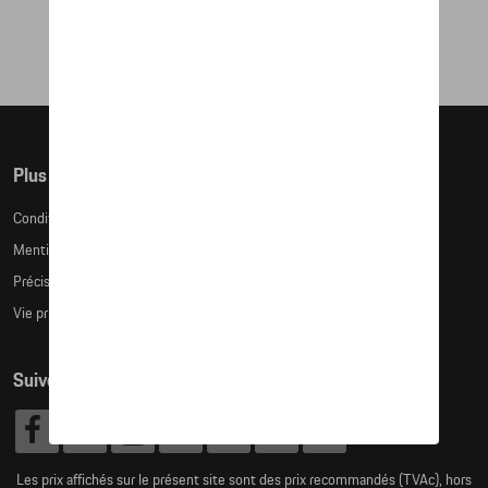
91,51 €
Plus d'informations
Conditions de vente
Mentions légales
Précision des tailles
Vie privée
Suivez nous
Les prix affichés sur le présent site sont des prix recommandés (TVAc), hors