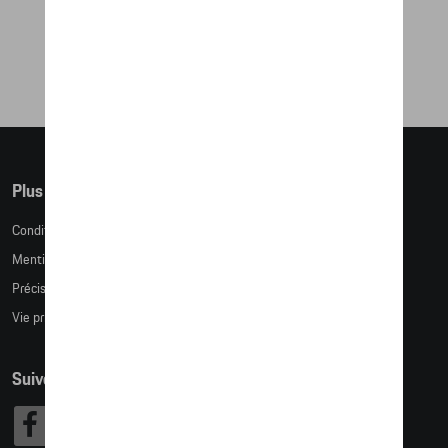
151,50 €
Plus d'informations
Conditions de vente
Mentions légales
Précision des tailles
Vie privée
Suivez nous