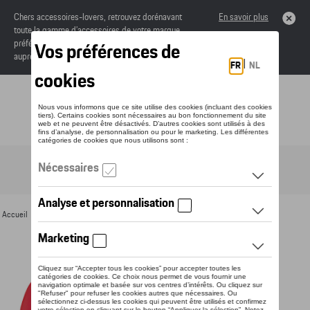
Chers accessoires-lovers, retrouvez dorénavant
En savoir plus
toute la gamme d’accessoires de votre marque
préférée sous forme de catalogue à commander
auprès de votre concessionaire.
Toggle navigation
FR
Accueil
>
Pour vous
>
Textile
>
Dames
>
Vestes
> Détail