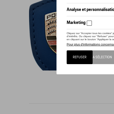
Vérif
Ce prod
Porte-cl