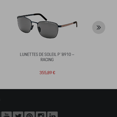
I
LUNETTES DE SOLEIL P´8910 –
VOITURE 
RACING
SA
355,89 €
3
s