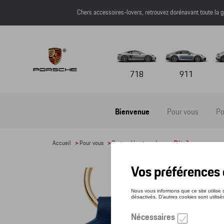
Chers accessoires-lovers, retrouvez dorénavant toute l
718
911
Bienvenue
Pour vous
Po
Accueil
>
Pour vous
>
Porte-clés et cordons
> Détail
POR
Référe
35,5