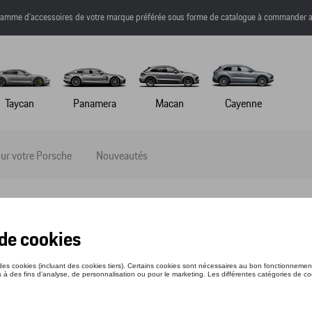
a gamme d’accessoires de votre marque préférée sous forme de catalogue à commander a
Taycan
Panamera
Macan
Cayenne
ur votre Porsche
Nouveautés
TE–CLÉS ÉCUSSON, BLEU
nce: WAP0500950E
9 €