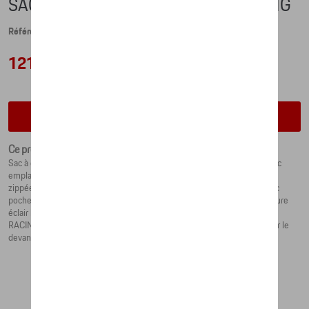
SAC À DOS, SAFARI - MARTINI RACING
Référence: WAP0359260P0MR
121,00 €
Vérifiez la disponibilité auprès de votre concessionnaire
Ce produit n'est actuellement pas de stock
Sac à dos spacieux au design Safari de MARTINI RACING®. Intérieur avec
emplacement pour ordinateur portable, organiseur d'affaires et poche
zippée. Compartiment avant avec fermeture éclair. Dos rembourré avec
poche zippée. Bretelles rembourrées et réglables en longueur. Fermeture
éclair hydrofuge à double sens. Sangle pour trolley. Bandes MARTINI
RACING® sur le devant et le dos. Logo PORSCHE MARTINI RACING® sur le
devant. Bretelles avec incrustations MARTINI RACING®.