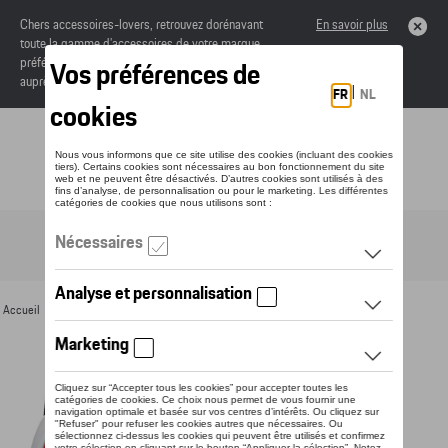
Chers accessoires-lovers, retrouvez dorénavant
En savoir plus
toute la gamme d’accessoires de votre marque
préférée sous forme de catalogue à commander
auprès de votre concessionaire.
Toggle navigation
FR
Accueil
>
Pour vous
>
Bagages
> Détail