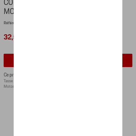
COLLECTOR'S CUP NO. 6 –
MOTORSPORT
Référence: WAP0504040NMSC
32,54 €
Vérifiez la disponibilité auprès de votre concessionnaire
Ce produit n'est actuellement pas de stock
Tasse de collection Édition n° 6 aux couleurs classiques de Porsche
Motorsport.