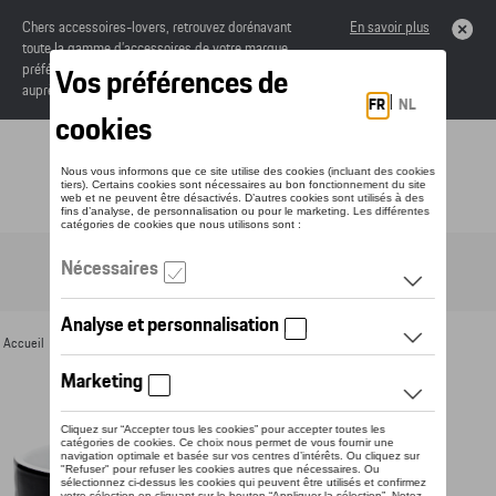
Chers accessoires-lovers, retrouvez dorénavant
En savoir plus
toute la gamme d’accessoires de votre marque
préférée sous forme de catalogue à commander
auprès de votre concessionaire.
Toggle navigation
FR
Accueil
>
Pour vous
>
Divers
>
Tasses
> Détail