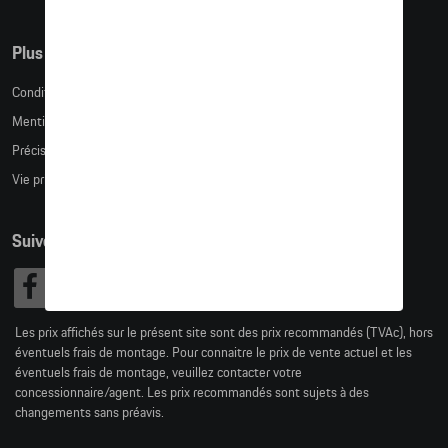
Plus d'informations
Conditions de vente
Mentions légales
Précision des tailles
Vie privée
Suivez nous
Les prix affichés sur le présent site sont des prix recommandés (TVAc), hors
éventuels frais de montage. Pour connaitre le prix de vente actuel et les
éventuels frais de montage, veuillez contacter votre
concessionnaire/agent. Les prix recommandés sont sujets à des
changements sans préavis.