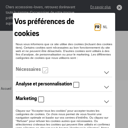
Chers accessoires-lovers, retrouvez dorénavant
En savoir plus
toute la gamme d’accessoires de votre marque
préférée sous forme de catalogue à commander
auprès de votre concessionaire.
Toggle navigation
FR
Accueil
>
Pour vous
>
Divers
>
Tasses
> Détail