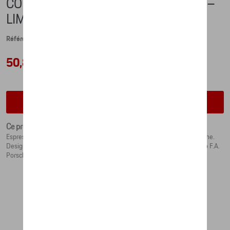
COLLECTOR'S ESPRESSO DUO NO. 5 –
LIMITED EDITION – RACING
Référence: WAP0504020NRTH
50,84 €
Vérifiez la disponibilité auprès de votre concessionnaire
Ce produit n'est actuellement pas de stock
Espresso Duo collector n°5 avec une forme de coupe exclusive à Porsche.
Design inspiré de l'emblématique livrée Rothmans. Conçu par le Studio F.A.
Porsche.