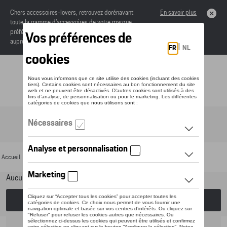
Chers accessoires-lovers, retrouvez dorénavant
En savoir plus
toute la gamme d’accessoires de votre marque
préférée sous forme de catalogue à commander
auprès de votre concessionaire.
Toggle navigation
FR
Accueil
>
Pour votre Porsche
>
Confort et protection
> Tapis
Aucun modèle sélectionné (Tout afficher)
Choisissez un modèle