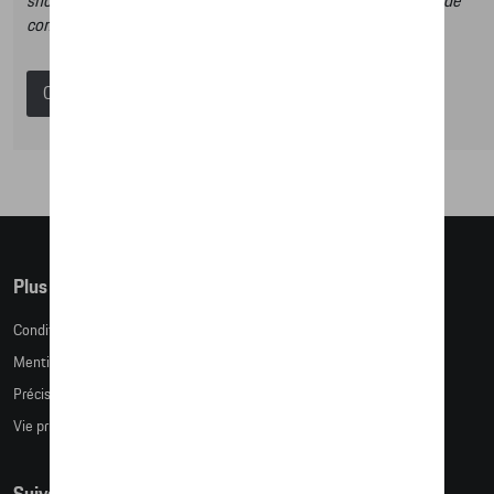
shop et dans ce catalogue vous n’aurez donc pas la possibilité de
commander des articles en ligne.
Catalogue Porsche
Plus d'informations
Conditions de vente
Mentions légales
Précision des tailles
Vie privée