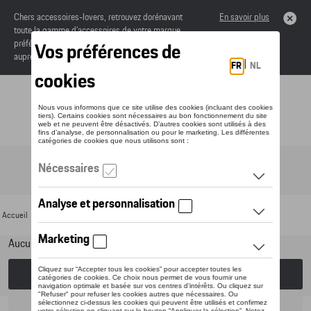
Chers accessoires-lovers, retrouvez dorénavant
En savoir plus
toute la gamme d’accessoires de votre marque
préférée sous forme de catalogue à commander
auprès de votre concessionaire.
Toggle navigation
FR
Accueil
>
Pour votre Porsche
>
Lifestyle
>
Golf Collection
> Vêtements
Aucun modèle sélectionné (Tout afficher)
Choisissez un modèle