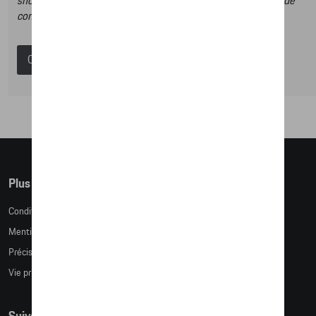
shop et dans ce catalogue vous n’aurez donc pas la possibilité de
commander des articles en ligne.
Catalogue Porsche
Plus d'informations
Conditions de vente
Mentions légales
Précision des tailles
Vie privée