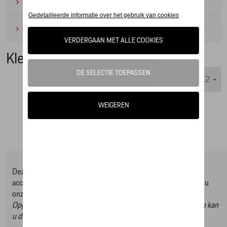
Camping
(2)
Onderhoudsproducten
(1)
Kleding
Weergeven :
Deze online shop biedt u enkel een selectie uit ons Tequipment
accessoire gamma, om het volledige gamma te ontdekken kan u
onze Tequipment accessoire zoeker raadplegen.
Opgelet, door op deze link te klikken verlaat u de online shop en kan
u dus geen artikels online bestellen.