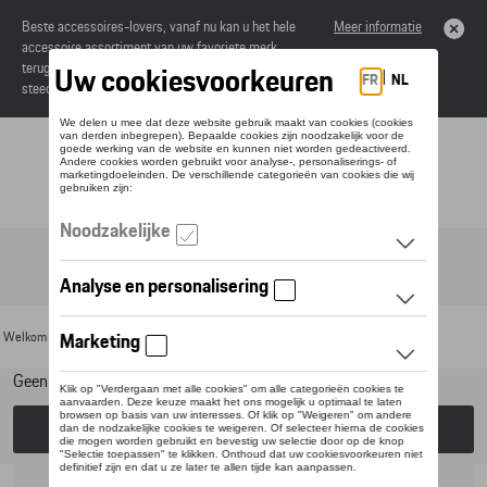
Beste accessoires-lovers, vanaf nu kan u het hele
Meer informatie
accessoire assortiment van uw favoriete merk
terugvinden in de online catalogus. Deze kunnen
steeds besteld worden via uw dealer.
Toggle navigation
NL
Welkom
>
Voor uw Porsche
>
Lifestyle
>
Golf Collectie
> Kleding
Geen model geselecteerd (Alles weergeven)
Kies een model