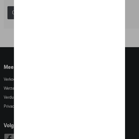
Catalogus Porsche
Meer info
Verkoopsvoorwaarden
Wettelijke bepalingen
Verduidelijking kledingmaten
Privacybeleid
Volg Ons