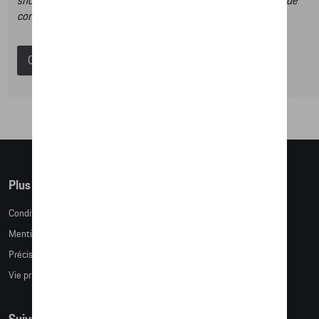
shop et dans ce catalogue vous n’aurez donc pas la possibilité de
commander des articles en ligne.
Catalogue Porsche
Plus d'informations
Conditions de vente
Mentions légales
Précision des tailles
Vie privée