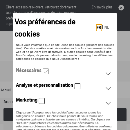
Chers accessoires-lovers, retrouvez dorénavant
En savoir plus
toute la gamme d’accessoires de votre marque
préférée sous forme de catalogue à commander
auprès de votre concessionaire.
Toggle navigation
FR
Accueil
>
Pour votre Porsche
>
Lifestyle
>
T-Roc Collection
> Vêtements
Aucun modèle sélectionné (Tout afficher)
Choisissez un modèle