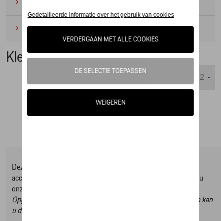
Camping
(2)
Onderhoudsproducten
(1)
Kleding
Weergeven :
Deze online shop biedt u enkel een selectie uit ons Tequipment
accessoire gamma, om het volledige gamma te ontdekken kan u
onze Tequipment accessoire zoeker raadplegen.
Opgelet, door op deze link te klikken verlaat u de online shop en kan
u dus geen artikels online bestellen.