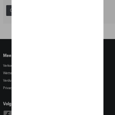
Catalogus Porsche
Meer info
Verkoopsvoorwaarden
Wettelijke bepalingen
Verduidelijking kledingmaten
Privacybeleid
Volg Ons