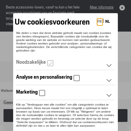
Beste accessoires-lovers, vanaf nu kan u het hele
Meer informatie
accessoire assortiment van uw favoriete merk
terugvinden in de online catalogus. Deze kunnen
steeds besteld worden via uw dealer.
Toggle navigation
NL
Welkom
>
Voor uw Porsche
>
Lifestyle
>
T-Roc Collectie
> Kleding
Geen model geselecteerd (Alles weergeven)
Kies een model