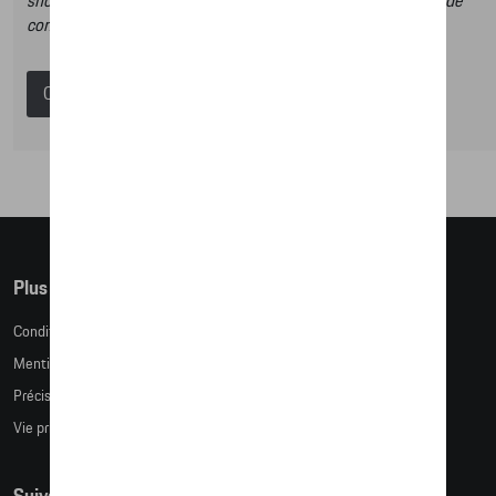
shop et dans ce catalogue vous n’aurez donc pas la possibilité de
commander des articles en ligne.
Catalogue Porsche
Plus d'informations
Conditions de vente
Mentions légales
Précision des tailles
Vie privée