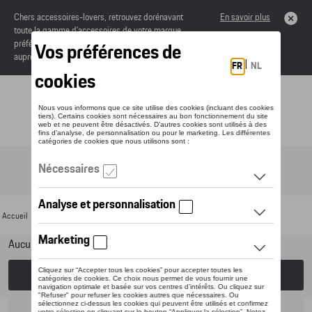
Chers accessoires-lovers, retrouvez dorénavant
En savoir plus
toute la gamme d’accessoires de votre marque
préférée sous forme de catalogue à commander
auprès de votre concessionaire.
Toggle navigation
FR
Accueil
>
Pour votre Porsche
>
Confort et protection
> Cruise control
Aucun modèle sélectionné (Tout afficher)
Choisissez un modèle