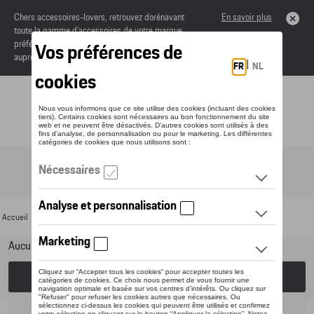
Chers accessoires-lovers, retrouvez dorénavant
En savoir plus
toute la gamme d’accessoires de votre marque
préférée sous forme de catalogue à commander
auprès de votre concessionaire.
Toggle navigation
FR
Accueil
>
Pour votre Porsche
>
Lifestyle
>
SEAT
> Eco Collection
Aucun modèle sélectionné (Tout afficher)
Choisissez un modèle