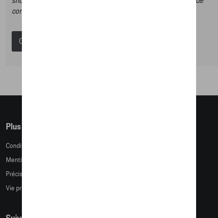
shop et dans ce catalogue vous n’aurez donc pas la possibilité de
commander des articles en ligne.
Catalogue Porsche
Plus d'informations
Conditions de vente
Mentions légales
Précision des tailles
Vie privée