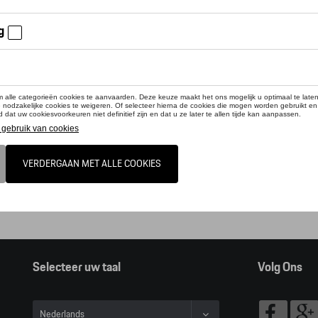
online shop biedt u enkel een selectie uit ons Tequipment accessoire ga
pment accessoire zoeker raadplegen.
t, door op deze link te klikken verlaat u de online shop en kan u dus geen ar
alogus Porsche
Selecteer uw taal
Volg Ons
Nederlands