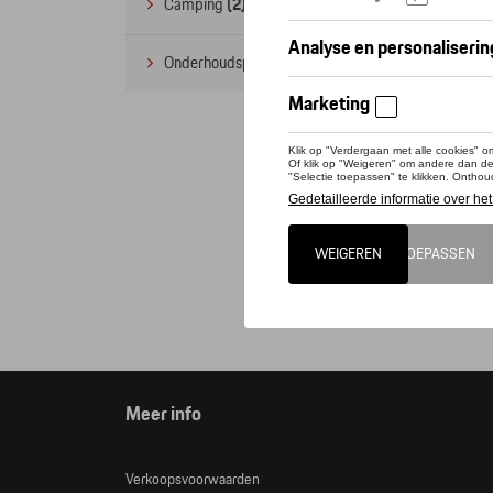
Camping
(2)
Onderhoudsproducten
(1)
Deze 
Tequi
Opgele
Cat
Meer info
Verkoopsvoorwaarden