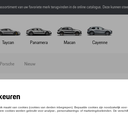
 assortiment van uw favoriete merk terugvinden in de online catalogus. Deze kunnen ste
Taycan
Panamera
Macan
Cayenne
 Porsche
Nieuw
 Collectie