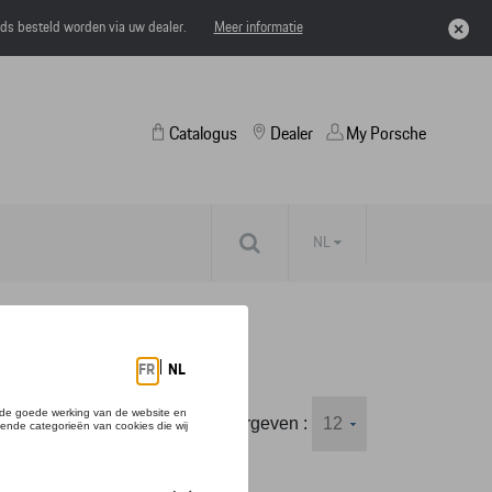
eds besteld worden via uw dealer.
Meer informatie
Catalogus
Dealer
My Porsche
NL
Weergeven :