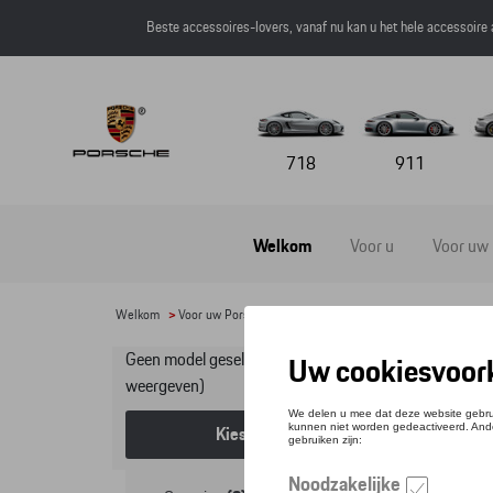
Beste accessoires-lovers, vanaf nu kan u het hele accessoire
718
911
Welkom
Voor u
Voor uw
Welkom
>
Voor uw Porsche
>
Lifestyle
>
SEAT
> Eco Collectie
Geen model geselecteerd (Alles
Eco
weergeven)
Kies een model