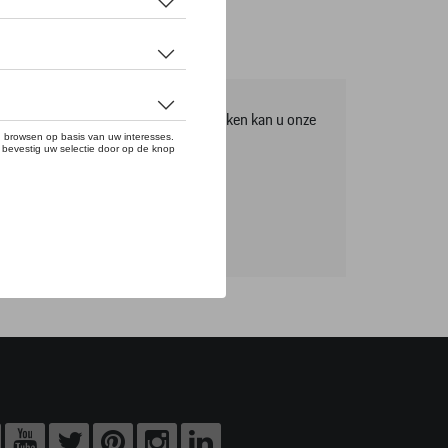
mma, om het volledige gamma te ontdekken kan u onze
tikels online bestellen.