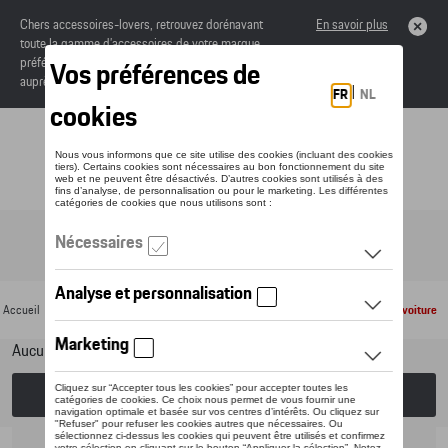
Chers accessoires-lovers, retrouvez dorénavant
En savoir plus
toute la gamme d’accessoires de votre marque
préférée sous forme de catalogue à commander
auprès de votre concessionaire.
Toggle navigation
FR
Accueil
>
Pour votre Porsche
>
Produits d'entretien
>
Waxoyl
> Intérieur de la voiture
Aucun modèle sélectionné (Tout afficher)
Choisissez un modèle