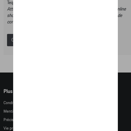
Tequipment.
Attention, en cliquant sur le lien du catalogue vous sortez du online
shop et dans ce catalogue vous n’aurez donc pas la possibilité de
commander des articles en ligne.
Catalogue Porsche
Plus d'informations
Conditions de vente
Mentions légales
Précision des tailles
Vie privée