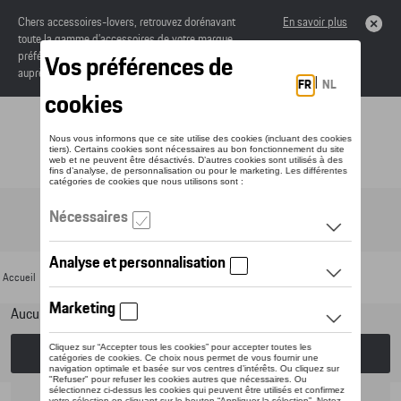
Chers accessoires-lovers, retrouvez dorénavant
En savoir plus
toute la gamme d’accessoires de votre marque
préférée sous forme de catalogue à commander
auprès de votre concessionaire.
Toggle navigation
FR
Accueil
>
Pour votre Porsche
>
Confort et protection
> Protection de clés
Aucun modèle sélectionné (Tout afficher)
Choisissez un modèle