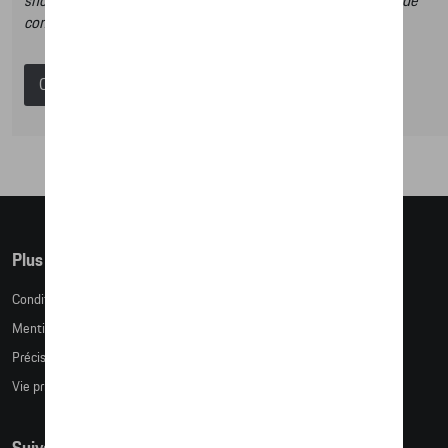
shop et dans ce catalogue vous n’aurez donc pas la possibilité de
commander des articles en ligne.
Catalogue Porsche
Plus d'informations
Conditions de vente
Mentions légales
Précision des tailles
Vie privée