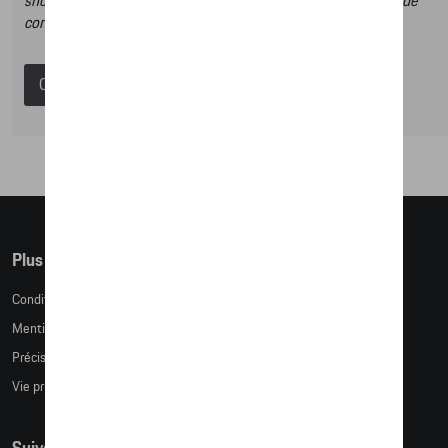
shop et dans ce catalogue vous n’aurez donc pas la possibilité de
commander des articles en ligne.
Catalogue Porsche
Plus d'informations
Conditions de vente
Mentions légales
Précision des tailles
Vie privée