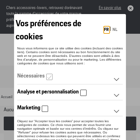
Chers accessoires-lovers, retrouvez dorénavant
En savoir plus
toute la gamme d’accessoires de votre marque
préférée sous forme de catalogue à commander
auprès de votre concessionaire.
Toggle navigation
FR
Accueil
>
Pour votre Porsche
>
Lifestyle
>
Dernière chance
> Miniatures
Aucun modèle sélectionné (Tout afficher)
Choisissez un modèle